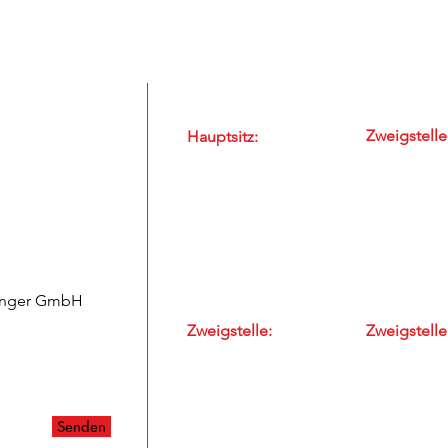
Unsere Standorte
Zweigstelle
Hauptsitz:
Bahnhofstr
Windeggstrasse 15
5507 Melli
8953 Dietikon
E-Mail
E-Mail
Tel: 056 / 4
Tel: 043 / 322 58 88
Zweigstelle:
Zweigstelle
Wyderstrasse 5
Mellingerst
5445 Eggenwil
5400 Baden
E-Mail
E-Mail
Tel: 056 / 633 89 03
Tel: 056 / 4
Senden