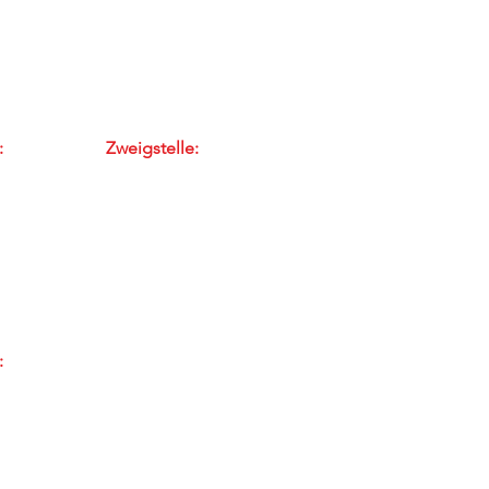
:
Zweigstelle:
asse 8
Zentralstrasse 19
ngen
5610 Wohlen
E-Mail
91 43 55
Tel: 056 / 470 60 13
:
rasse 126
91 43 55