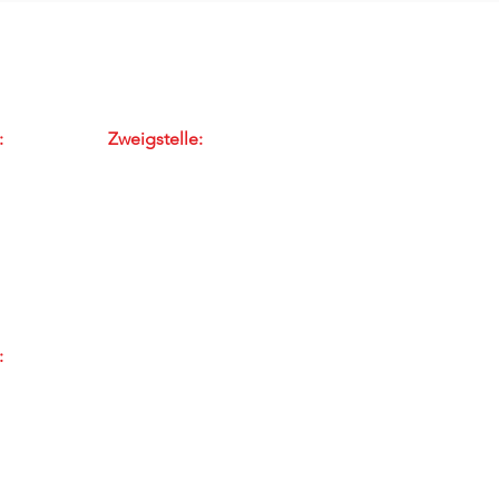
:
Zweigstelle:
asse 8
Zentralstrasse 19
ngen
5610 Wohlen
E-Mail
91 43 55
Tel: 056 / 470 60 13
:
rasse 126
91 43 55