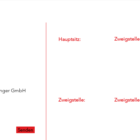
Unsere Standorte
Zweigstelle
Hauptsitz:
Bahnhofstr
Windeggstrasse 15
5507 Melli
8953 Dietikon
E-Mail
E-Mail
Tel: 056 / 4
Tel: 043 / 322 58 88
Zweigstelle:
Zweigstelle
Wyderstrasse 5
Mellingerst
5445 Eggenwil
5400 Baden
E-Mail
E-Mail
Tel: 056 / 633 89 03
Tel: 056 / 4
Senden