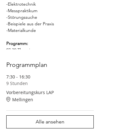
-Elektrotechnik
-Messpraktikum
-Störungssuche
-Beispiele aus der Praxis
-Materialkunde
Programm:
07:30 Theorie
10:15 Messpraktikum
12:00 Mittagspause
Programmplan
13:15 Messpraktikum
16:30 Ende
7:30 - 16:30
9 Stunden
Vorbereitungskurs LAP
Mellingen
Alle ansehen