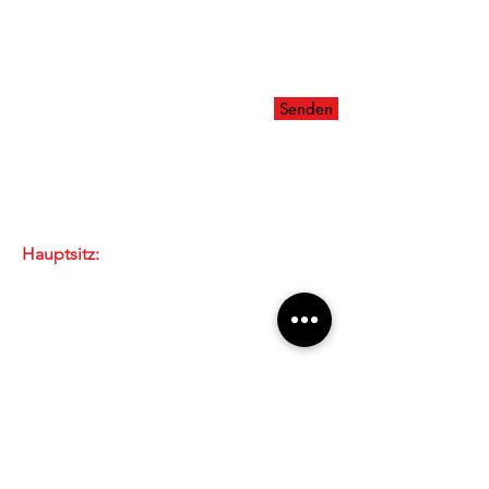
Senden
Unsere Standorte
Hauptsitz:
Windeggstrasse 15
8953 Dietikon
E-Mail
Tel: 043 / 322 58 88
Zweigstelle:
Bahnhofstrasse 8
5507 Mellingen
E-Mail
Tel: 056 / 491 43 55