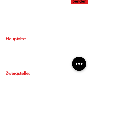
Senden
Unsere Standorte
Hauptsitz:
Windeggstrasse 15
8953 Dietikon
E-Mail
Tel: 043 / 322 58 88
Zweigstelle:
Bahnhofstrasse 8
5507 Mellingen
E-Mail
Tel: 056 / 491 43 55
Zweigstelle:
Wyderstrasse 5
5445 Eggenwil
E-Mail